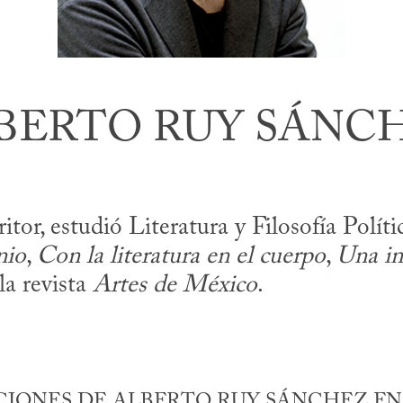
BERTO RUY SÁNC
tor, estudió Literatura y Filosofía Políti
nio
,
Con la literatura en el cuerpo
,
Una in
la revista
Artes de México
.
IONES DE ALBERTO RUY SÁNCHEZ EN 