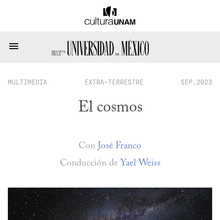
MULTIMEDIA
EXTRA-TERRESTRE
SEP.2023
El cosmos
Con
José Franco
Conducción de
Yael Weiss