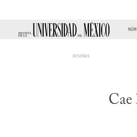
NÚM
RESEÑAS
Cae 