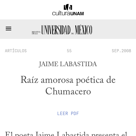
ARTÍCULOS
55
SEP.2008
JAIME LABASTIDA
Raíz amorosa poética de
Chumacero
LEER
PDF
El poeta Jaime Labastida presenta el 