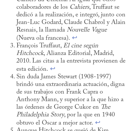
colaboradores de los 
Cahiers
, Truffaut se 
dedicó a la realización, e integró, junto con 
Jean-Luc Godard, Claude Chabrol y Alain 
Resnais, la llamada 
Nouvelle Vague
(Nueva ola francesa). 
↩
François Truffaut, 
El cine según 
Hitchcock
, Alianza Editorial, Madrid, 
2010. Las citas a la entrevista provienen de 
esta edición. 
↩
Sin duda James Stewart (1908-1997) 
brindó una extraordinaria actuación, digna 
de sus trabajos con Frank Capra o 
Anthony Mann, y superior a la que hizo a 
las órdenes de George Cukor en 
The 
Philadelphia Story
, por la que en 1940 
obtuvo el Oscar a mejor actor. 
↩
Aunque Hitchcock se quejó de Kim 