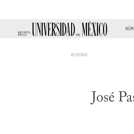
NÚM
RESEÑAS
José Pa