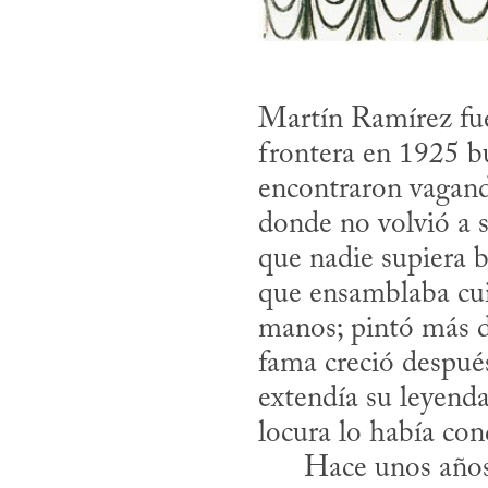
Martín Ramírez fue
frontera en 1925 bu
encontraron vagando
donde no volvió a sa
que nadie supiera 
que ensamblaba cui
manos; pintó más d
fama creció despué
extendía su leyenda,
locura lo había con
      Hace unos años leí una obra biográfica de este artista excepcional, la cual 