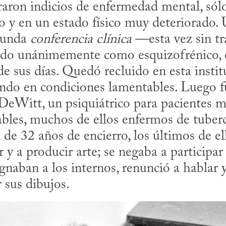
aron indicios de enfermedad mental, sólo 
 y en un estado físico muy deteriorado. 
gunda 
conferencia clínica
 —esta vez sin tr
ado unánimemente como esquizofrénico, e
 de sus días. Quedó recluido en esta instit
iendo en condiciones lamentables. Luego fu
 DeWitt, un psiquiátrico para pacientes m
bles, muchos de ellos enfermos de tubercu
 de 32 años de encierro, los últimos de el
y a producir arte; se negaba a participar e
gnaban a los internos, renunció a hablar y
 sus dibujos.