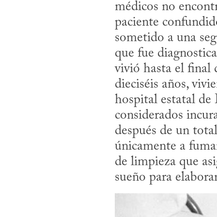
médicos no encontr
paciente confundido
sometido a una se
que fue diagnostic
vivió hasta el final
dieciséis años, viv
hospital estatal de
considerados incura
después de un total
únicamente a fumar 
de limpieza que asi
sueño para elaborar