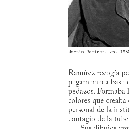
Martín Ramírez, 
ca
. 195
Ramírez recogía ped
pegamento a base de
pedazos. Formaba li
colores que creaba c
personal de la inst
contagio de la tuber
      Sus dibujos empezaron a ser conocidos cuando Ramírez aún vivía gracias al 