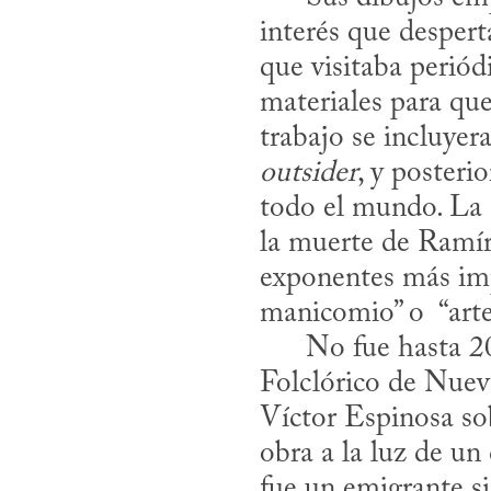
interés que despert
que visitaba periód
materiales para qu
outsider
, y posteri
todo el mundo. La m
la muerte de Ramír
exponentes más impo
manicomio” o  “arte 
      No fue hasta 2007, a raíz de una exposición realizada en el Museo de Arte 
Folclórico de Nueva
Víctor Espinosa sobr
obra a la luz de un
fue un emigrante si