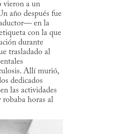
vieron a un 
Un año después fue 
aductor— en la 
tiqueta con la que 
ución durante 
e trasladado al 
entales 
losis. Allí murió, 
los dedicados 
n las actividades 
 robaba horas al 