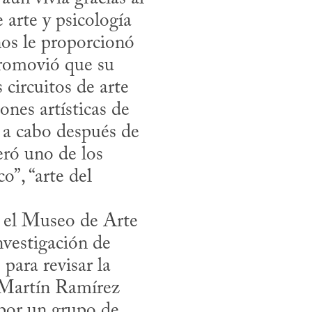
arte y psicología 
os le proporcionó 
romovió que su 
trabajo se incluyera en galerías y exposiciones asociadas a los circuitos de arte 
nes artísticas de 
 a cabo después de 
ró uno de los 
”, “arte del 
vestigación de 
para revisar la 
. Martín Ramírez 
por un grupo de 