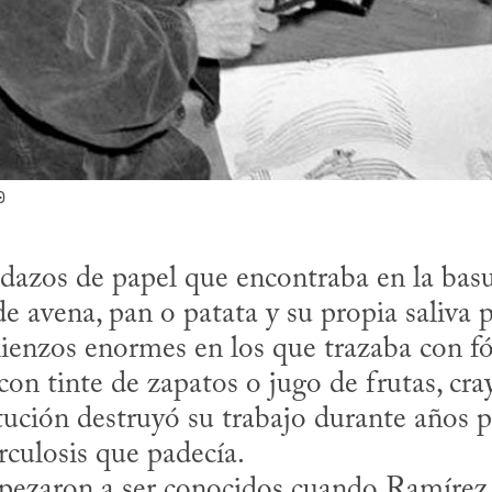
0
azos de papel que encontraba en la basur
 avena, pan o patata y su propia saliva pa
enzos enormes en los que trazaba con fós
on tinte de zapatos o jugo de frutas, cray
itución destruyó su trabajo durante años p
culosis que padecía. 
