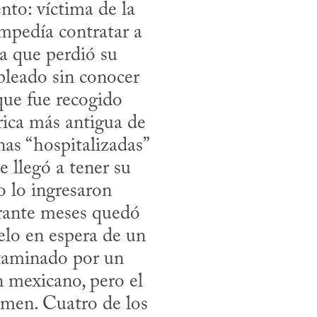
to: víctima de la 
mpedía contratar a 
a que perdió su 
leado sin conocer 
que fue recogido 
rica más antigua de 
as “hospitalizadas” 
llegó a tener su 
lo ingresaron 
rante meses quedó 
lo en espera de un 
xaminado por un 
 mexicano, pero el 
men. Cuatro de los 