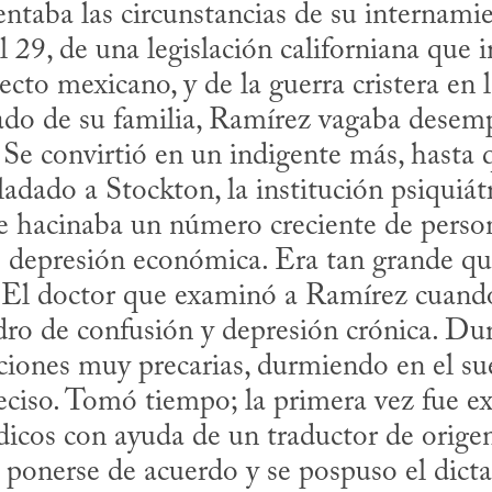
ntaba las circunstancias de su internamien
l 29, de una legislación californiana que i
ecto mexicano, y de la guerra cristera en l
ado de su familia, Ramírez vagaba desemp
. Se convirtió en un indigente más, hasta 
sladado a Stockton, la institución psiquiát
e hacinaba un número creciente de person
 depresión económica. Era tan grande que 
 El doctor que examinó a Ramírez cuando 
dro de confusión y depresión crónica. Du
iones muy precarias, durmiendo en el sue
eciso. Tomó tiempo; la primera vez fue e
icos con ayuda de un traductor de origen
 ponerse de acuerdo y se pospuso el dicta