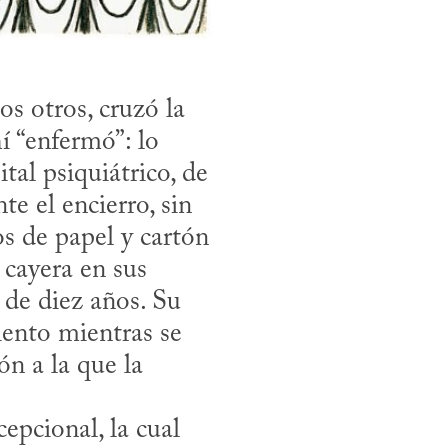
 otros, cruzó la 
 “enfermó”: lo 
al psiquiátrico, de 
e el encierro, sin 
 de papel y cartón 
ayera en sus 
e diez años. Su 
ento mientras se 
n a la que la 