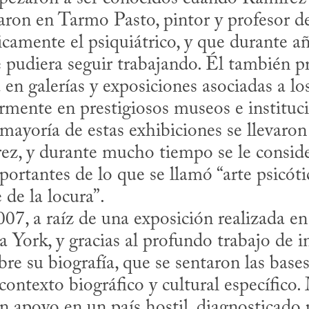
aron en Tarmo Pasto, pintor y profesor de 
icamente el psiquiátrico, y que durante añ
e pudiera seguir trabajando. Él también p
ormente en prestigiosos museos e institucio
ayoría de estas exhibiciones se llevaron
ez, y durante mucho tiempo se le conside
rtantes de lo que se llamó “arte psicótico
de la locura”. 

 York, y gracias al profundo trabajo de in
e su biografía, que se sentaron las bases 
 contexto biográfico y cultural específico
n apoyo en un país hostil, diagnosticado 