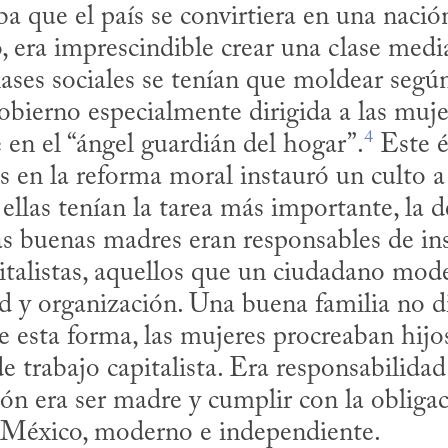
ba que el país se convirtiera en una nación
o, era imprescindible crear una clase media
lases sociales se tenían que moldear según
bierno especialmente dirigida a las mujer
4
e en el “ángel guardián del hogar”.
 Este é
s en la reforma moral instauró un culto a
ellas tenían la tarea más importante, la d
las buenas madres eran responsables de ins
pitalistas, aquellos que un ciudadano mode
d y organización. Una buena familia no di
de esta forma, las mujeres procreaban hij
e trabajo capitalista. Era responsabilidad 
ón era ser madre y cumplir con la obligaci
 México, moderno e independiente.