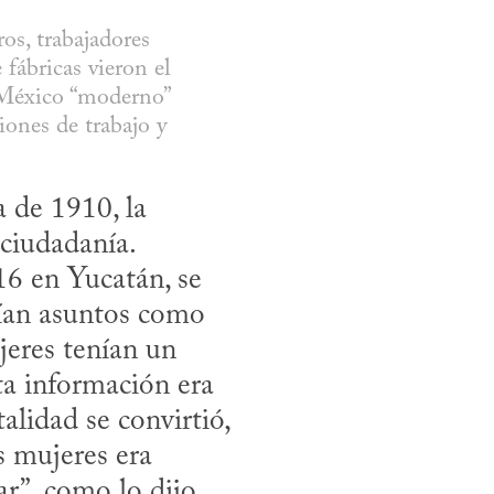
s, trabajadores 
fábricas vieron el 
México “moderno” 
ones de trabajo y 
 de 1910, la 
iudadanía. 

ían asuntos como 
eres tenían un 
ta información era 
lidad se convirtió, 
 mujeres era 
r”, como lo dijo 