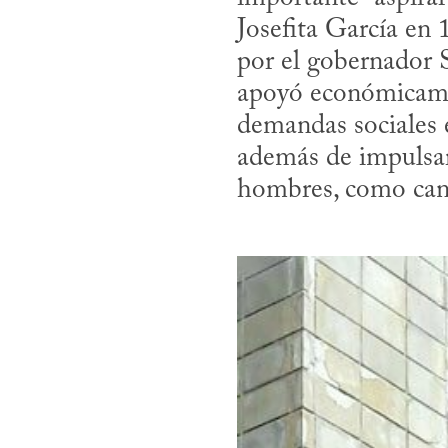
Josefita García en
por el gobernador S
apoyó económicamen
demandas sociales e
además de impulsar l
hombres, como cant