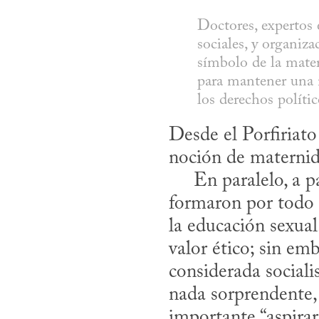
Doctores, expertos 
sociales, y organiza
símbolo de la mate
para mantener una m
los derechos polític
Desde el Porfiriato
noción de maternida
     En paralelo, a partir del primer congreso feminista de 1916 en Yucatán, se 
formaron por todo 
la educación sexual
valor ético; sin emb
considerada socialis
nada sorprendente, 
importante “aspirar