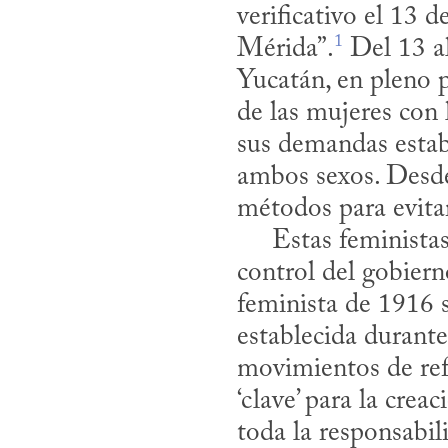
verificativo el 13 
1
Mérida”.
 Del 13 a
Yucatán, en pleno p
de las mujeres con l
sus demandas estaba
ambos sexos. Desde
métodos para evitar
     Estas feministas se resistían, lo mismo que las actuales, por ejemplo, al 
control del gobiern
feminista de 1916 
establecida durante
movimientos de ref
‘clave’ para la cre
toda la responsabil