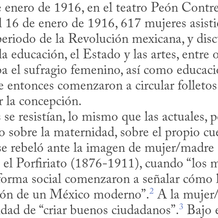
de enero de 1916, en el teatro Peón Contre
l 16 de enero de 1916, 617 mujeres asisti
eriodo de la Revolución mexicana, y discu
a educación, el Estado y las artes, entre 
 el sufragio femenino, así como educació
 entonces comenzaron a circular folletos 
 la concepción. 

o sobre la maternidad, sobre el propio cu
se rebeló ante la imagen de mujer/madre 
 el Porfiriato (1876-1911), cuando “los m
orma social comenzaron a señalar cómo l
2
ación de un México moderno”.
 A la mujer/
3
idad de “criar buenos ciudada­nos”.
 Bajo 