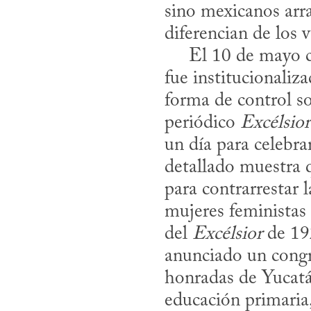
sino mexicanos arra
diferencian de los v
     El 10 de mayo como el día oficial para consagrar a las madres mexicanas no 
fue institucionaliz
forma de control so
periódico 
Excélsior
un día para celebra
detallado muestra q
para contrarrestar
mujeres feministas 
del 
Excélsior
 de 19
anunciado un congr
honradas de Yucatá
educación primaria,