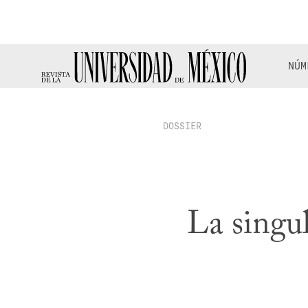
NÚM
DOSSIER
La singul