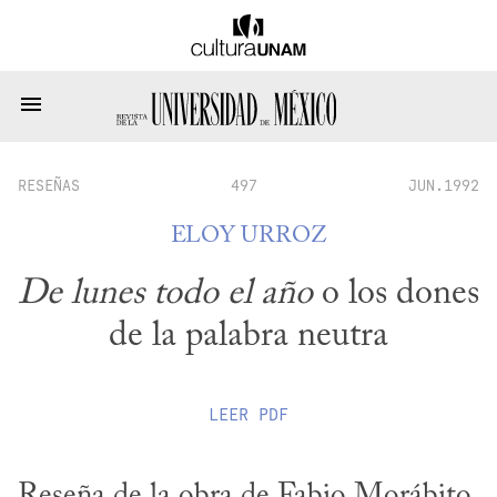
RESEÑAS
497
JUN.1992
ELOY URROZ
De lunes todo el año
o los dones
de la palabra neutra
LEER
PDF
Reseña de la obra de Fabio Morábito, 