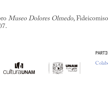
bro 
Museo Dolores Olmedo
, Fideicomis
07.
PARTI
Colabo