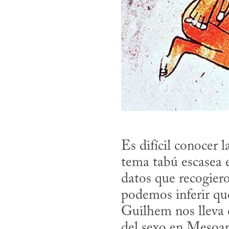
Es difícil conocer 
tema tabú escasea e
datos que recogiero
podemos inferir que 
Guilhem nos lleva de
del sexo en Mesoamé