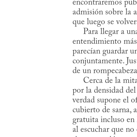
encontraremos publi
admisión sobre la a
que luego se volverá
     Para llegar a una práctica de diagnóstico, primero se requiere un 
entendimiento más 
parecían guardar una
conjuntamente. Jus
de un rompecabezas 
     Cerca de la mitad de los que entramos desistió tras el primer año: algunos, 
por la densidad del
verdad supone el of
cubierto de sarna, a
gratuita incluso en 
al escuchar que no 