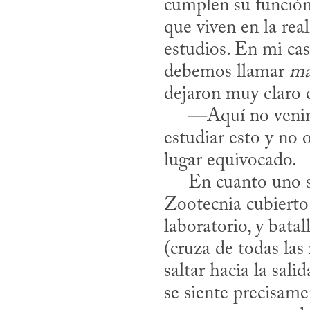
cumplen su función 
que viven en la real
estudios. En mi cas
debemos llamar 
ma
dejaron muy claro 
     —Aquí no venimos a acariciar perros; si su respuesta a por qué eligieron 
estudiar esto y no 
lugar equivocado. 

     En cuanto uno se encuentra en la Facultad de Medicina Veterinaria y 
Zootecnia cubierto 
laboratorio, y batal
(cruza de todas las 
saltar hacia la sal
se siente precisame