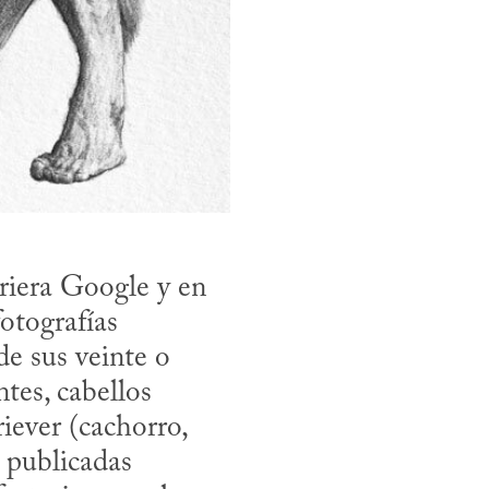
riera Google y en 
otografías 
e sus veinte o 
tes, cabellos 
ever (cachorro, 
publicadas 