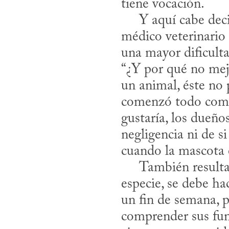
tiene vocación. 

     Y aquí cabe decir que, más allá de lo poco esencial que pueda parecer un 
médico veterinario
una mayor dificulta
“¿Y por qué no mej
un animal, éste no
comenzó todo como 
gustaría, los dueño
negligencia ni de s
cuando la mascota e
     También resulta que, en vez de aprender la anatomía y fisiología de una sola 
especie, se debe ha
un fin de semana, 
comprender sus func