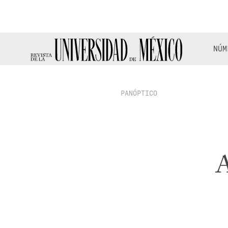
NÚM
PANÓPTICO
A