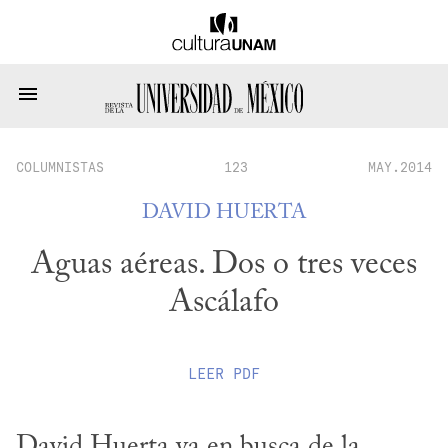
COLUMNISTAS
123
MAY.2014
DAVID HUERTA
Aguas aéreas. Dos o tres veces
Ascálafo
LEER
PDF
David Huerta va en busca de la 