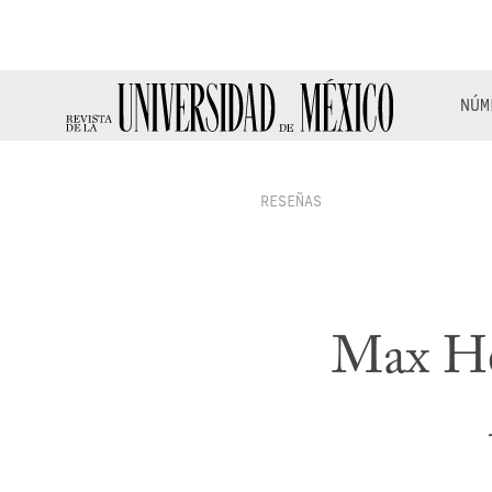
NÚM
RESEÑAS
Max He