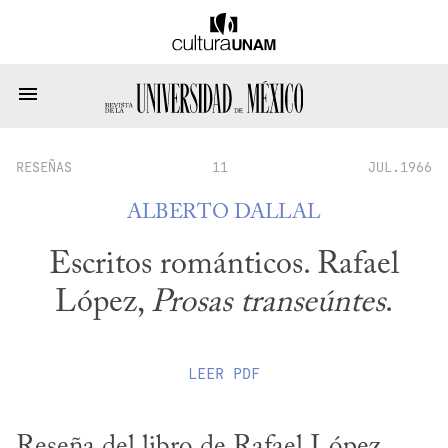
RESEÑAS
11
JUL.1966
ALBERTO DALLAL
Escritos románticos. Rafael
López,
Prosas transeúntes
.
LEER
PDF
Reseña del libro de Rafael López, 