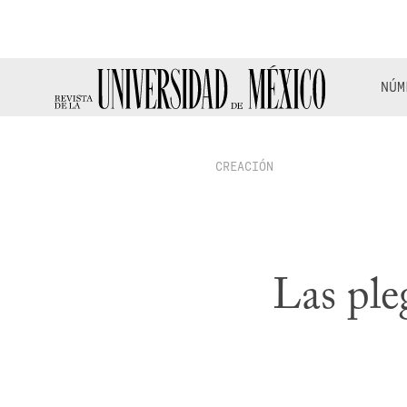
NÚM
CREACIÓN
Las ple