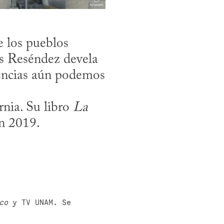
 los pueblos 
s Reséndez devela 
uencias aún podemos 
nia. Su libro 
La 
en 2019.
co
 y TV UNAM. Se 