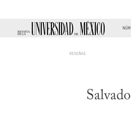
NÚM
RESEÑAS
Salvado