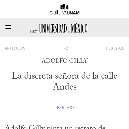
ARTÍCULOS
72
FEB.2010
ADOLFO GILLY
La discreta señora de la calle
Andes
LEER
PDF
Adolfo Gilly pinta un retrato de 