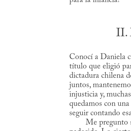
para la infancia?
II.
Conocí a Daniela c
título que eligió p
dictadura chilena d
juntos, mantenemos 
injusticia y, muchas
quedamos con una s
seguir contando esa