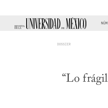
NÚM
DOSSIER
“Lo frági