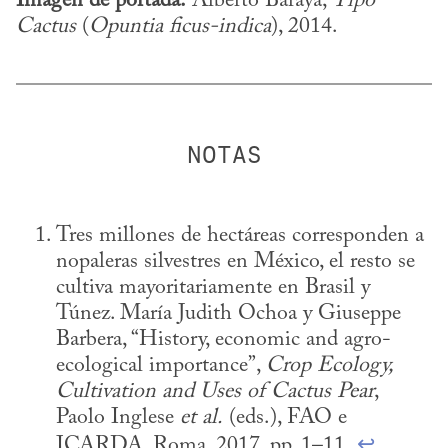
Imagen de portada:
 Alberto Baraya, 
Tipo 
Cactus
 (
Opuntia ficus-indica
), 2014.
Tres millones de hectáreas corresponden a 
nopaleras silvestres en México, el resto se 
cultiva mayoritariamente en Brasil y 
Túnez. María Judith Ochoa y Giuseppe 
Barbera, “History, economic and agro-
ecological importance”, 
Crop Ecology, 
Cultivation and Uses of Cactus Pear
, 
Paolo Inglese 
et al.
 (eds.), FAO e 
ICARDA, Roma, 2017, pp. 1–11. 
↩