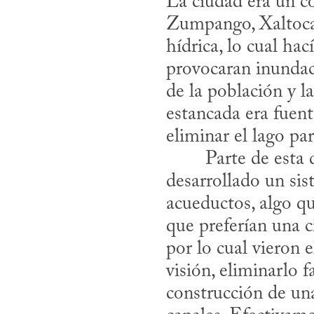
La ciudad era un co
Zumpango, Xaltoca
hídrica, lo cual hac
provocaran inundac
de la población y la
estancada era fuent
eliminar el lago pa
desarrollado un si
acueductos, algo qu
que preferían una c
por lo cual vieron
visión, eliminarlo fa
construcción de una