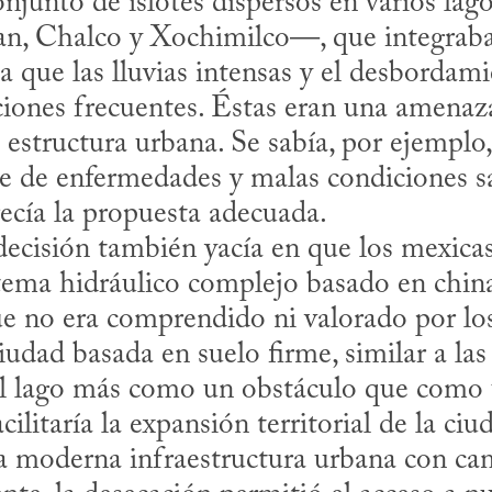
njunto de islotes dispersos en varios lag
n, Chalco y Xochimilco—, que integraba
ía que las lluvias intensas y el desbordamie
iones frecuentes. Éstas eran una amenaza 
 estructura urbana. Se sabía, por ejemplo,
e de enfermedades y malas condiciones san
recía la propuesta adecuada.
stema hidráulico complejo basado en china
e no era comprendido ni valorado por los
iudad basada en suelo firme, similar a las 
 el lago más como un obstáculo que como u
cilitaría la expansión territorial de la ciud
 moderna infraestructura urbana con cami