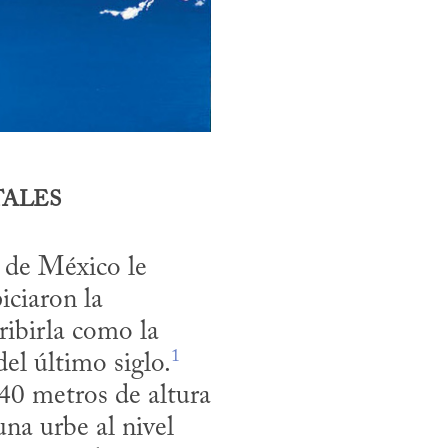
TALES
e de México le 
ciaron la 
ibirla como la 
1
el último siglo.
40 metros de altura 
na urbe al nivel 