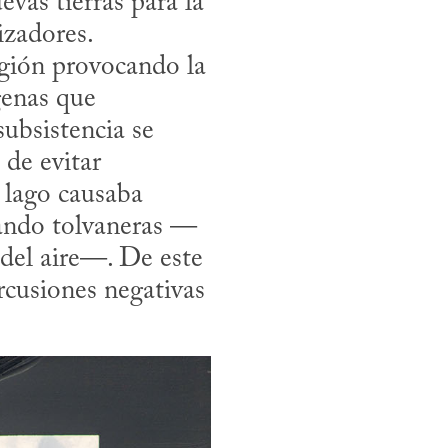
vas tierras para la 
izadores.
enas que 
bsistencia se 
de evitar 
 lago causaba 
nando tolvaneras —
del aire—. De este 
cusiones negativas 