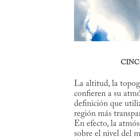
CINC
La altitud, la topog
confieren a su atmós
definición que util
región más transpar
En efecto, la atmós
sobre el nivel del 