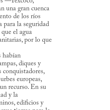
os —Texcoco, 
n una gran cuenca 
nto de los ríos 
para la seguridad 
 que el agua 
itarias, por lo que 
mpas, diques y 
 conquistadores, 
urbes europeas, 
n recurso. En su 
ad y la 
nos, edificios y 