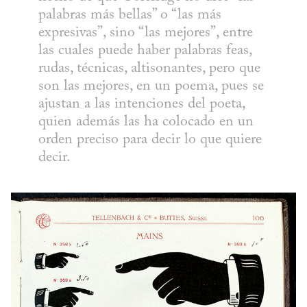
palabras más bellas” o “las más 
expresivas”, sino “las mejores”, entre 
las cuales puede haber palabras feas, 
rudas, técnicas, altisonantes, pero que 
son las mejores, en un poema, pues se 
ajustan a las intenciones del poeta, 
quien además las ha colocado en un 
orden preciso para decir lo que quiere 
decir.