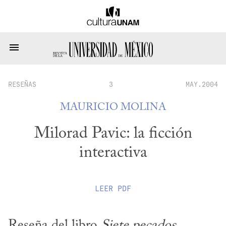
RESEÑAS
3
MAY.2004
MAURICIO MOLINA
Milorad Pavic: la ficción
interactiva
LEER
PDF
Reseña del libro 
Siete pecados 