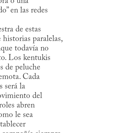
ora o una 
o” en las redes 
historias paralelas, 
que todavía no 
o. Los kentukis 
s de peluche 
emota. Cada 
 será la 
vimiento del 
roles abren 
omo le sea 
tablecer 