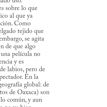
ado uso.

co al que ya 
ación. Como 
elgado tejido que 
embargo, se agita 
n de que algo 
una película no 
ncia y es 
e labios, pero de 
ectador. En la 
eografía global: de 
tos de Oaxaca) son 
 lo común, y aun 