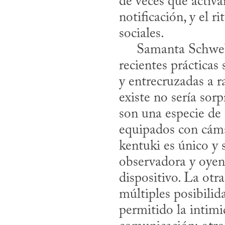
de veces que activa
notificación, y el 
sociales.

     Samanta Schweblin no es indiferente a la dimensión siniestra de estas 
recientes prácticas 
y entrecruzadas a r
existe no sería sor
son una especie de 
equipados con cáma
kentuki es único y s
observadora y oyen
dispositivo. La otra
múltiples posibilid
permitido la intimi