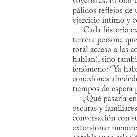
voyeristas. El olor 
pálidos reflejos de 
ejercicio íntimo y 
     Cada historia explora las posibilidades de los kentukis, pero hay una voz en 
tercera persona que
total acceso a las c
hablan), sino tambi
fenómeno: “Ya había
conexiones alrededo
tiempos de espera p
     ¿Qué pasaría en un mundo de kentukis? Las predicciones de Schweblin son 
oscuras y familiare
conversación con su
extorsionar menore