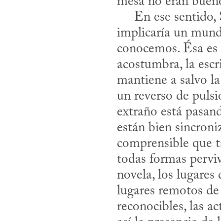
mesa no eran bueno
     En ese sentido, Schweblin no hace juicios morales tajantes sobre lo que 
implicaría un mundo
conocemos. Ésa es l
acostumbra, la escri
mantiene a salvo la
un reverso de pulsi
extraño está pasan
están bien sincroniz
comprensible que ta
todas formas perviv
novela, los lugares
lugares remotos de
reconocibles, las a