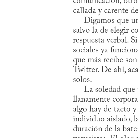
comunicación; otro 
callada y carente d
     Digamos que un kentuki comparte muchas características con un celular, 
salvo la de elegir 
respuesta verbal. S
sociales ya funcion
que más recibe son 
Twitter. De ahí, ac
solos. 

     La soledad que viven los operadores y los dueños de los kentukis es 
llanamente corporal.
algo hay de tacto y 
individuo aislado, 
duración de la bater