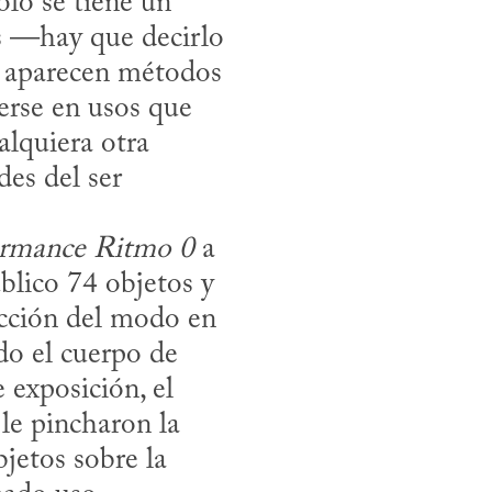
lo se tiene un 
es —hay que decirlo
o aparecen métodos 
rse en usos que 
quiera otra 
es del ser 
ormance Ritmo 0
 a 
blico 74 objetos y 
cción del modo en 
o el cuerpo de 
exposición, el 
le pincharon la 
jetos sobre la 