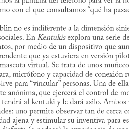
mos la pantalla del teléfono para ver la h
ritmo con el que consultamos “qué ha pasad
sociales. En 
Kentukis
 explora una serie de 
atos, por medio de un dispositivo que aun
prendente que ya estuviera en versión pilot
mascota virtual. Se trata de unos muñeco
ra, micrófono y capacidad de conexión r
irve para “vincular” personas. Una de ellas
te anónima, que ejercerá el control de mo
 tendrá al kentuki y le dará asilo. Ambos 
ades: uno permite observar tan de cerca c
dad ajena y estimular su inventiva para es