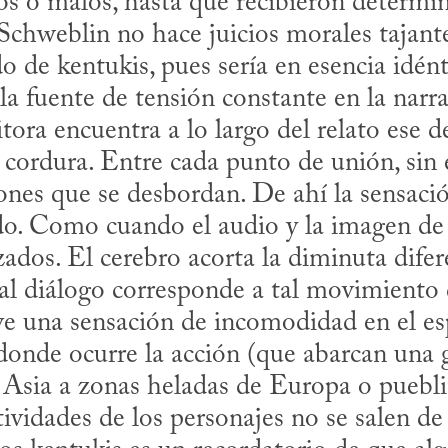
s o malos, hasta que recibieron determin
 de kentukis, pues sería en esencia idénti
a fuente de tensión constante en la narr
tora encuentra a lo largo del relato ese d
 cordura. Entre cada punto de unión, sin 
ones que se desbordan. De ahí la sensació
do. Como cuando el audio y la imagen de 
ados. El cerebro acorta la diminuta difere
l diálogo corresponde a tal movimiento d
e una sensación de incomodidad en el esp
 donde ocurre la acción (que abarcan una g
 Asia a zonas heladas de Europa o puebli
ctividades de los personajes no se salen de