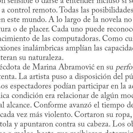
n sensible o darse a entender incluso si só
 a control remoto. Todas las posibilidad
en este mundo. A lo largo de la novela n
tura o de placer. Cada uno puede reconoce
acimiento de las computadoras. Como cual
exiones inalámbricas amplían las capacidad
eran su naturaleza.

a anécdota de Marina Abramović en su 
perf
enta. La artista puso a disposición del pú
os espectadores podían participar en la a
nica condición era relacionar de algún mod
al alcance. Conforme avanzó el tiempo de 
cada vez más violento. Cortaron su ropa, 
stola y apuntaron contra su cabeza. Los ob