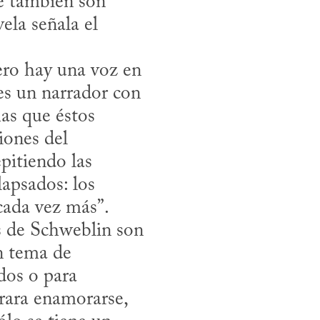
he también son 
ela señala el 
es un narrador con 
as que éstos 
ones del 
itiendo las 
apsados: los 
cada vez más”.

n tema de 
os o para 
ara enamorarse, 