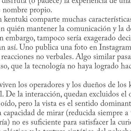
disfruta (o padece) la experiencia de un
e nombre propio.

con quién mantener la comunicación y la de
in embargo, tampoco sería exagerado decir
an así. Uno publica una foto en Instagram,
reacciones no verbales. Algo similar pas
aso, que la tecnología no haya logrado ha
 De la interacción, quedan excluidos el ol
oído, pero la vista es el sentido dominante.
la capacidad de mirar (reducida siempre a 
ía) no es suficiente para satisfacer la curi