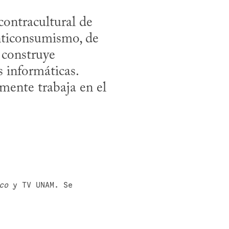
contracultural de 
nticonsumismo, de 
construye 
s informáticas.

.
co
 y TV UNAM. Se 