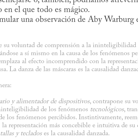
semejarse o, también, podríamos atreverno
 en el que todo es mágico.

reformular una observación de Aby Warburg 
 su voluntad de comprensión a la ininteligibilidad
ándose a sí mismo en la causa de los fenómenos per
emplaza al efecto incomprendido con la representac
usa. La danza de las máscaras es la causalidad danza
rio y alimentador de dispositivos
, contrapone su vo
inteligibilidad de los fenómenos 
tecnológicos
, tra
e los fenómenos percibidos. Instintivamente, reempl
a representación más concebible e intuitiva de su 
allas y teclados
 es la causalidad danzada.