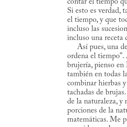
contar el tiempo que
Si esto es verdad, 
el tiempo, y que to
incluso las sucesi
incluso una receta d
     Así pues, una definición posible de magia podría ser “algo que divide y 
ordena el tiempo”. 
brujería, pienso en
también en todas la
combinar hierbas y m
tachadas de brujas
de la naturaleza, y
porciones de la nat
matemáticas. Me pr