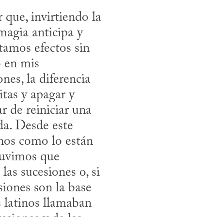
que, invirtiendo la 
agia anticipa y 
tamos efectos sin 
 en mis 
es, la diferencia 
tas y apagar y 
 de reiniciar una 
a. Desde este 
nos como lo están 
tuvimos que 
s sucesiones o, si 
siones son la base 
de toda secuencia, incluso del lenguaje, a través de lo que los latinos llamaban 