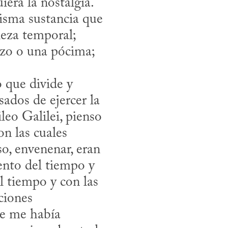
era la nostalgia. 
isma sustancia que 
eza temporal; 
zo o una pócima; 
ados de ejercer la 
eo Galilei, pienso 
n las cuales 
o, envenenar, eran 
nto del tiempo y 
l tiempo y con las 
iones 
e me había 