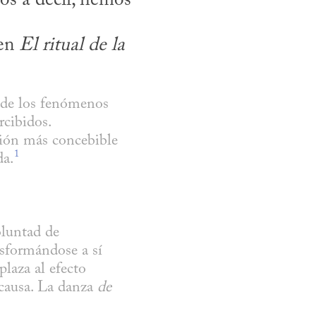
s a decir, hemos 
en 
El ritual de la 
 de los fenómenos 
cibidos. 
ión más concebible 
1
da.
luntad de 
nsformándose a sí 
aza al efecto 
causa. La danza 
de 