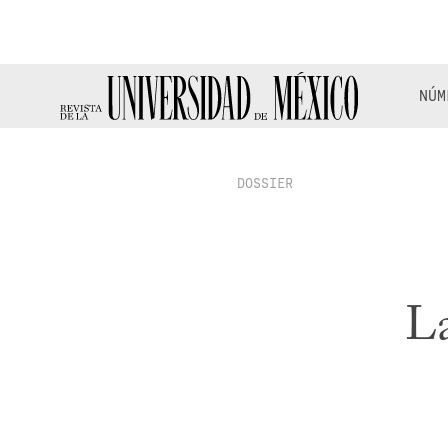
NÚM
DOSSIER
La