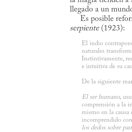
la magia tienden a 
llegado a un mundo
     Es posible 
serpiente
 (1923):
El indio contrapone
naturales transform
Instintivamente, re
e intuitiva de su ca
El ser humano, usua
comprensión a la in
mismo en la causa d
incomprendido con l
los dedos sobre pant