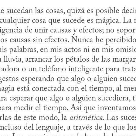
 sucedan las cosas, quizá es posible decir 
 cualquier cosa que sucede es mágica. La m
igencia de unir causas y efectos; no sopor
s causas sin efectos. Nunca he percibido
s palabras, en mis actos ni en mis omision
 lluvia, arrancar los pétalos de las margari
dora o un teléfono inteligente para tratar
estos esperando que algo o alguien suced
magia está conectada con el tiempo, al me
ra esperar que algo o alguien sucediera, 
ra medir el tiempo. Así que inventamos la
las de este modo, la 
aritmética
. Las suce