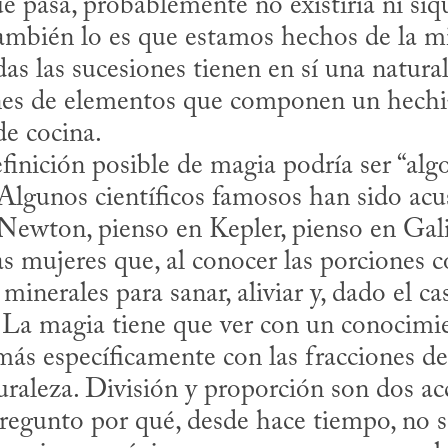
 pasa, probablemente no existiría ni siqui
también lo es que estamos hechos de la m
das las sucesiones tienen en sí una natural
ones de elementos que componen un hechi
e cocina.

Algunos científicos famosos han sido acus
 Newton, pienso en Kepler, pienso en Galil
s mujeres que, al conocer las porciones co
inerales para sanar, aliviar y, dado el cas
. La magia tiene que ver con un conocimie
 más específicamente con las fracciones de
uraleza. División y proporción son dos acc
egunto por qué, desde hace tiempo, no s