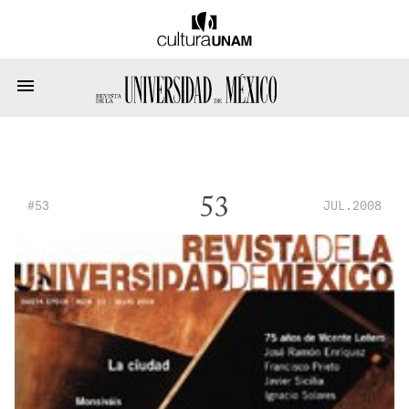
53
#53
JUL.2008