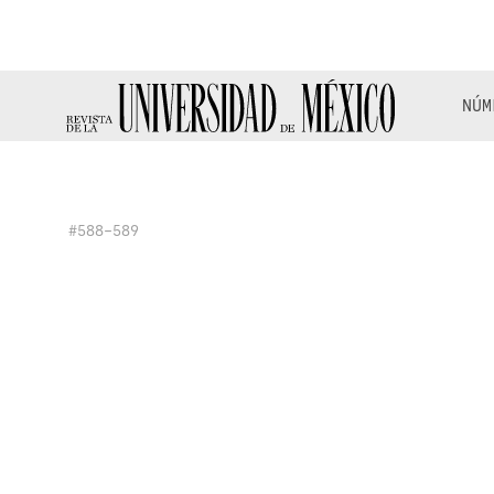
NÚM
#588-589