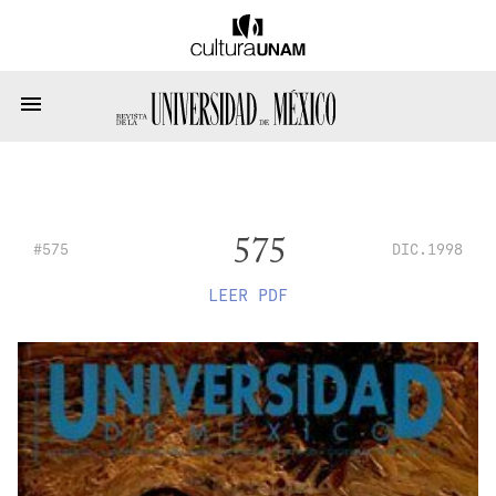
575
#575
DIC.1998
LEER PDF