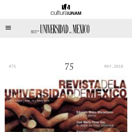
75
#75
MAY.2010