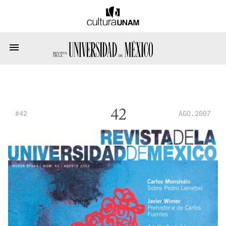
42
#42
AGO.2007