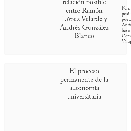
relación posible
Fern
entre Ramón
posib
López Velarde y
poet
Andr
Andrés González
base
Blanco
Octa
Vázq
El proceso
permanente de la
autonomía
universitaria