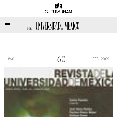
60
#60
FEB.2009