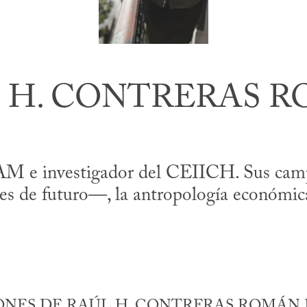
 H. CONTRERAS 
M e investigador del CEIICH. Sus campo
s de futuro—, la antropología económica, 
NES DE RAÚL H. CONTRERAS ROMÁN E