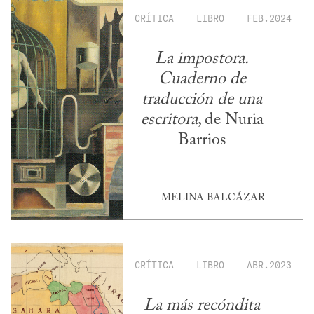
CRÍTICA
LIBRO
FEB.2024
La impostora.
Cuaderno de
traducción de una
escritora
, de Nuria
Barrios
MELINA BALCÁZAR
CRÍTICA
LIBRO
ABR.2023
La más recóndita