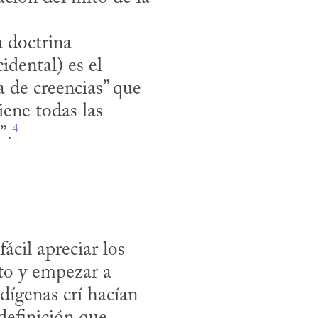
idental) es el 
 de creencias” que 
ene todas las 
4
”.
cil apreciar los 
to y empezar a 
dígenas crí hacían 