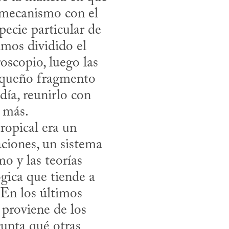
 mecanismo con el 
ecie particular de 
mos dividido el 
oscopio, luego las 
queño fragmento 
ía, reunirlo con 
más. 

iones, un sistema 
o y las teorías 
gica que tiende a 
 En los últimos 
proviene de los 
unta qué otras 