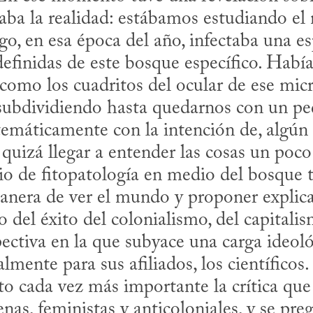
aba la realidad: estábamos estudiando el
o, en esa época del año, infectaba una esp
definidas de este bosque específico. Había
 como los cuadritos del ocular de ese micr
subdividiendo hasta quedarnos con un pe
emáticamente con la intención de, algún d
quizá llegar a entender las cosas un poco 
anera de ver el mundo y proponer explicac
del éxito del colonialismo, del capitalism
pectiva en la que subyace una carga ideoló
ialmente para sus afiliados, los científicos.
to cada vez más importante la crítica que 
as, feministas y anticoloniales, y se preg