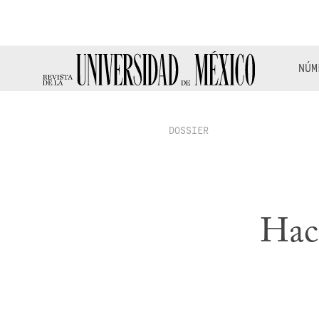
NÚM
DOSSIER
Haci