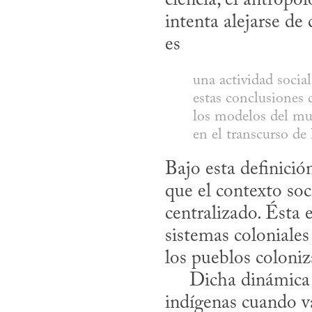
ciencia, el antropó
intenta alejarse de 
es
una actividad social
estas conclusiones d
los modelos del mun
en el transcurso de
Bajo esta definició
que el contexto soci
centralizado. Ésta 
sistemas coloniales 
los pueblos coloniza
     Dicha dinámica se refleja, por ejemplo, en la experiencia de los niños y niñas 
indígenas cuando va