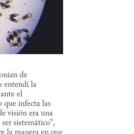
onian de 
 entendí la 
nte el 
 que infecta las 
e visión era una 
er sistemático”, 
e la manera en que 