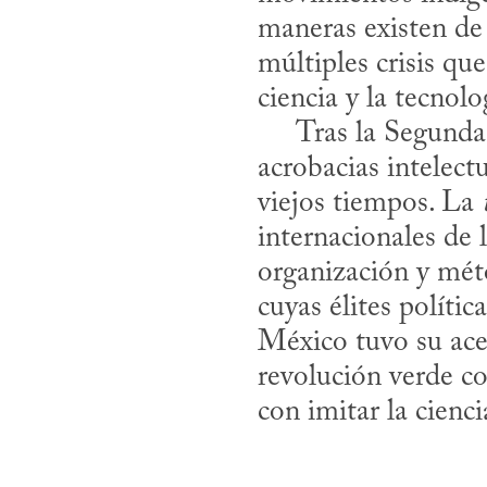
maneras existen de 
múltiples crisis que
ciencia y la tecnolog
     Tras la Segunda Guerra Mundial, el fin de los colonialismos requirió nuevas 
acrobacias intelect
viejos tiempos. La 
internacionales de 
organización y mét
cuyas élites polític
México tuvo su acel
revolución verde col
con imitar la cienci