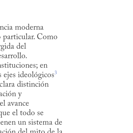
encia moderna 
 particular. Como 
gida del 
arrollo. 
tituciones; en 
3
s ejes ideológicos
lara distinción 
ción y 
el avance 
que el todo se 
enen un sistema de 
ación del mito de la 