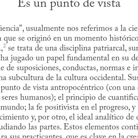
Es un punto de vista
encia”, usualmente nos referimos a la ci
a que se originó en un momento histórico
2
,
 se trata de una disciplina patriarcal, sur
ha jugado un papel fundamental en su des
e de suposiciones, conductas, normas e ins
na subcultura de la cultura occidental. Su
 punto de vista antropocéntrico (con una c
 seres humanos); el principio de cuantifica
mundo; la fe positivista en el progreso, y 
miento y, por otro, el ideal analítico de 
udiando las partes. Estos elementos conti
ra sus practicantes, que es clave en la cre