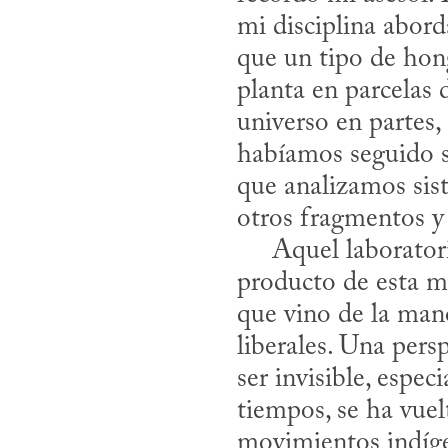
mi disciplina abord
que un tipo de hong
planta en parcelas 
universo en partes,
habíamos seguido 
que analizamos sist
otros fragmentos y 
     Aquel laboratorio de fitopatología en medio del bosque tropical era un 
producto de esta m
que vino de la mano 
liberales. Una pers
ser invisible, espec
tiempos, se ha vuel
movimientos indígen