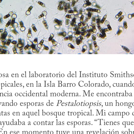
osa en el laboratorio del Instituto Smiths
picales, en la Isla Barro Colorado, cuando
encia occidental moderna. Me encontraba a
vando esporas de 
Pestalotiopsis
, un hongo
ntas en aquel bosque tropical. Mi campo d
yudaba a contar las esporas. “Tienes que s
 En ese momento tuve una revelación sobr