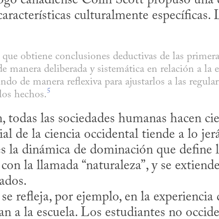
logo canadiense Colin Scott propuso una d
características culturalmente específicas. L
 que obtiene conclusiones deductivas de las primeras
e manera deliberada y sistemática en relación a la ex
do de manera reflexiva para ajustarlos a las regular
5
 los hechos.
n, todas las sociedades humanas hacen cien
al de la ciencia occidental tiende a lo jerá
es la dinámica de dominación que define lo
con la llamada “naturaleza”, y se extiende
dos. 

n a la escuela. Los estudiantes no occiden