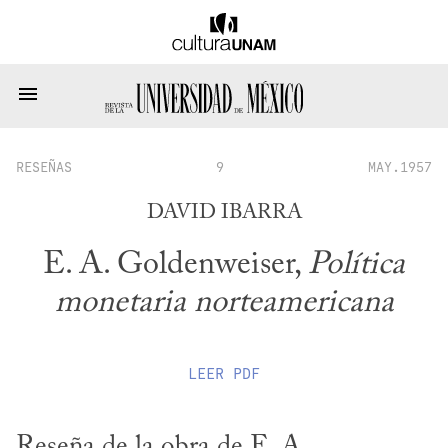
RESEÑAS
9
MAY.1957
DAVID IBARRA
E. A. Goldenweiser,
Política
monetaria norteamericana
LEER
PDF
Reseña de la obra de E. A. 