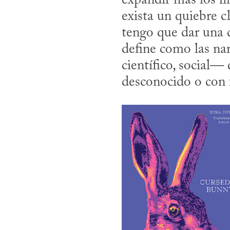
expandir más los lí
exista un quiebre cl
tengo que dar una d
define como las na
científico, social—
desconocido o con f