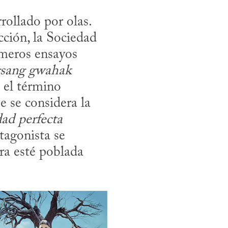
ción, la Sociedad 
imeros ensayos 
sang gwahak 
 1968) de Ahn Dong-min, en el que se usó el término 
 se considera la 
ad perfecta 
agonista se 
ra esté poblada 