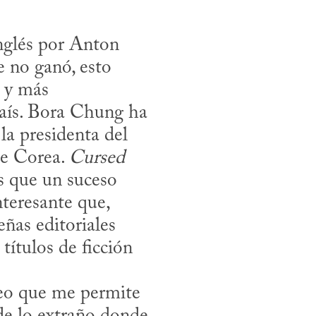
nglés por Anton 
no ganó, esto 
 y más 
país. Bora Chung ha 
la presidenta del 
e Corea. 
Cursed 
s que un suceso 
teresante que, 
ñas editoriales 
ítulos de ficción 
eo que me permite 