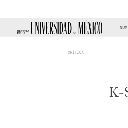
NÚM
CRÍTICA
K-S