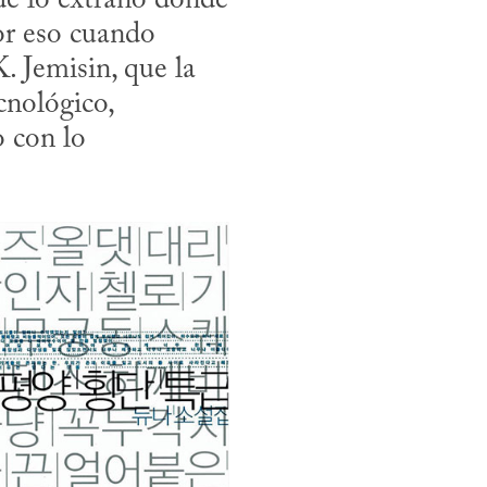
de lo extraño donde 
or eso cuando 
. Jemisin, que la 
nológico, 
 con lo 