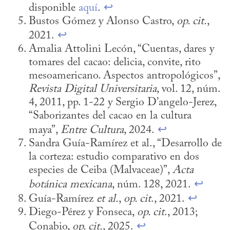
disponible 
aquí
. 
↩
Bustos Gómez y Alonso Castro, 
op. cit.
, 
2021. 
↩
Amalia Attolini Lecón, “Cuentas, dares y 
tomares del cacao: delicia, convite, rito 
mesoamericano. Aspectos antropológicos”, 
Revista Digital Universitaria
, vol. 12, núm. 
4, 2011, pp. 1-22 y Sergio D’angelo-Jerez, 
“Saborizantes del cacao en la cultura 
maya”, 
Entre Cultura
, 2024. 
↩
Sandra Guía-Ramírez et al., “Desarrollo de 
la corteza: estudio comparativo en dos 
especies de Ceiba (Malvaceae)”, 
Acta 
botánica mexicana
, núm. 128, 2021. 
↩
Guía-Ramírez 
et al.
, 
op. cit
., 2021. 
↩
Diego-Pérez y Fonseca, 
op. cit
., 2013; 
Conabio, 
op. cit.
, 2025. 
↩