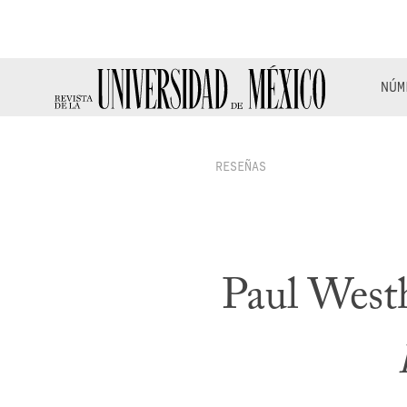
NÚM
RESEÑAS
Paul West