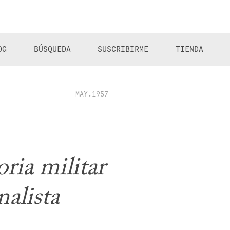
OG
BÚSQUEDA
SUSCRIBIRME
TIENDA
MAY.1957
ria militar
alista