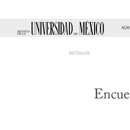
NÚM
ARTÍCULOS
Encues