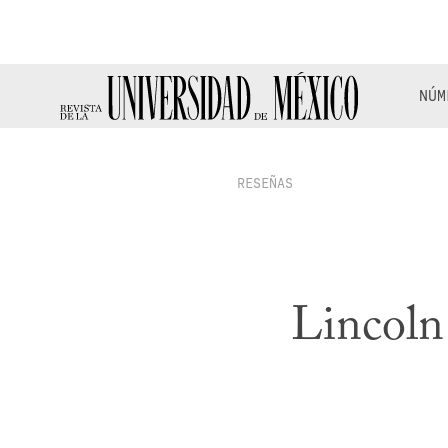
NÚM
RESEÑAS
Lincoln