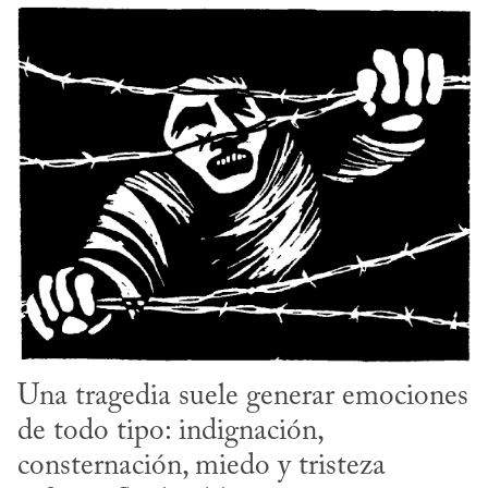
Una tragedia suele generar emociones 
de todo tipo: indignación, 
consternación, miedo y tristeza 