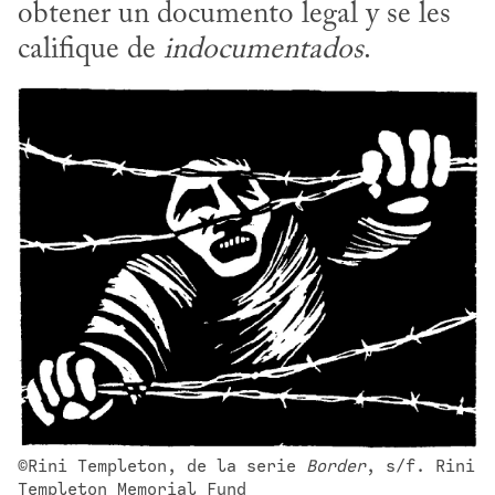
obtener un documento legal y se les 
califique de 
indocumentados
.
©Rini Templeton, de la serie 
Border
, s/f. Rini 
Templeton Memorial Fund