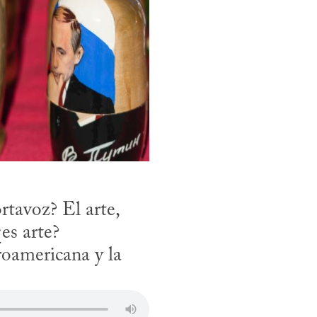
tavoz? El arte, 
s arte? 

roamericana y la 