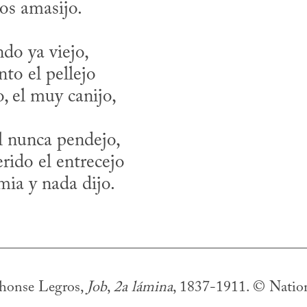
do ya viejo, 

to el pellejo

l nunca pendejo,

rido el entrecejo

honse Legros, 
Job
, 
2a lámina
, 1837-1911. © Nationa