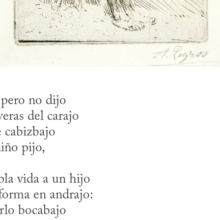
 pero no dijo

eras del carajo

 cabizbajo

iño pijo,
la vida a un hijo 

forma en andrajo:

arlo bocabajo
