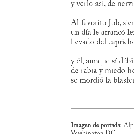
Al favorito Job, sien
un día le arrancó len
y él, aunque sí débi
de rabia y miedo he
Imagen de portada:
 Alp
Washington DC