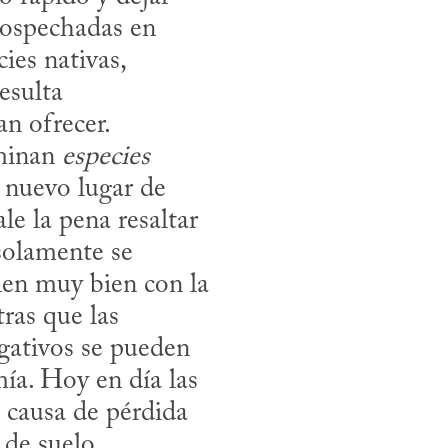
ospechadas en 
es nativas, 
sulta 
 ofrecer. 

ominan 
especies 
 nuevo lugar de 
le la pena resaltar 
solamente se 
en muy bien con la 
ras que las 
gativos se pueden 
ía. Hoy en día las 
 causa de pérdida 
de suelo 