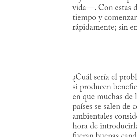
vida—. Con estas do
tiempo y comenzar a
rápidamente; sin e
¿Cuál sería el prob
si producen benefic
en que muchas de l
países se salen de 
ambientales conside
hora de introducirl
fueran buenas cand