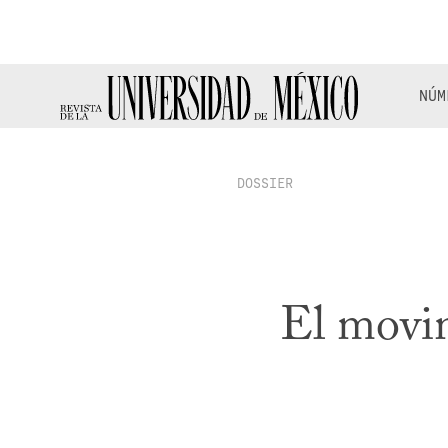
NÚM
DOSSIER
El movim