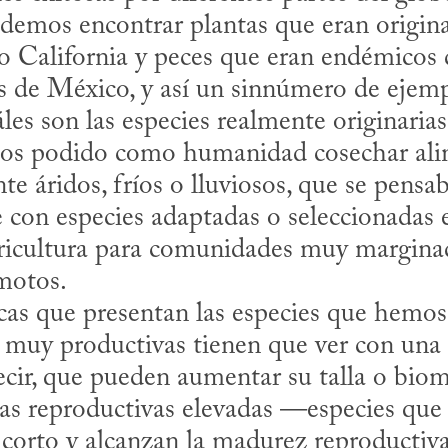
emos encontrar plantas que eran originar
o California y peces que eran endémicos 
os de México, y así un sinnúmero de ejemp
uáles son las especies realmente originaria
mos podido como humanidad cosechar alim
 áridos, fríos o lluviosos, que se pensab
 con especies adaptadas o seleccionadas e
gricultura para comunidades muy marginad
motos.

r muy productivas tienen que ver con una a
cir, que pueden aumentar su talla o biom
s reproductivas elevadas —especies que 
 corto y alcanzan la madurez reproductiv