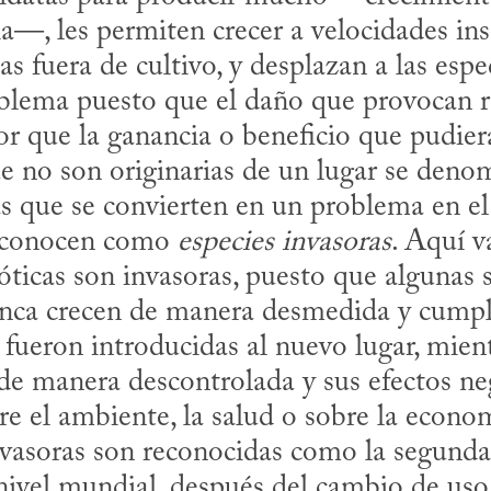
—, les permiten crecer a velocidades ins
 fuera de cultivo, y desplazan a las especi
blema puesto que el daño que provocan re
que la ganancia o beneficio que pudieran
es que no son originarias de un lugar se den
 las que se convierten en un problema en el
 conocen como 
especies invasoras
. Aquí va
óticas son invasoras, puesto que algunas 
unca crecen de manera desmedida y cumpl
 fueron introducidas al nuevo lugar, mient
 de manera descontrolada y sus efectos ne
re el ambiente, la salud o sobre la econom
nvasoras son reconocidas como la segunda
nivel mundial, después del cambio de uso 