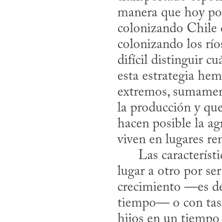
manera que hoy pod
colonizando Chile 
colonizando los rí
difícil distinguir c
esta estrategia he
extremos, sumamente
la producción y que
hacen posible la a
viven en lugares re
      Las características que presentan las especies que hemos movido de un 
lugar a otro por se
crecimiento —es de
tiempo— o con tasa
hijos en un tiempo