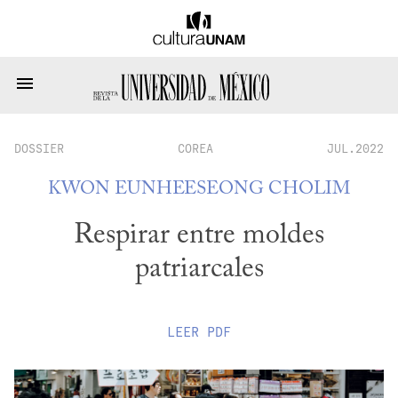
DOSSIER
COREA
JUL.2022
KWON EUNHEE
SEONG CHOLIM
Respirar entre moldes
patriarcales
LEER
PDF