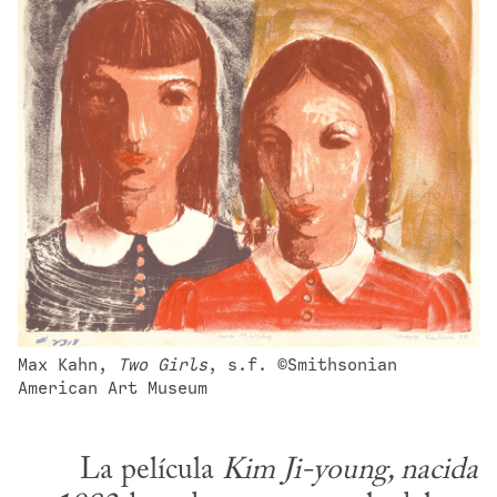
Max Kahn, 
Two Girls
, s.f. ©Smithsonian 
American Art Museum
​	La película 
Kim Ji-young, nacida 